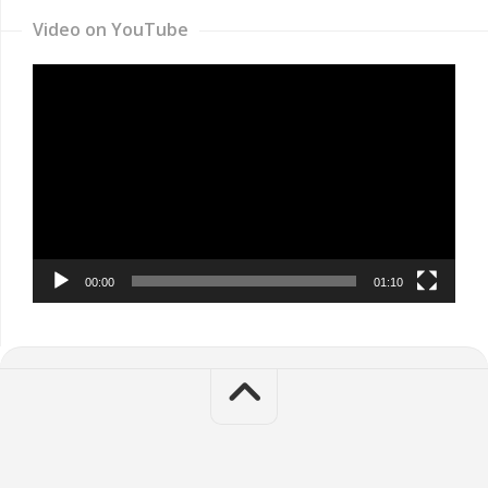
Video on YouTube
Video
Player
00:00
01:10