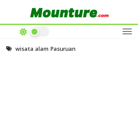
Skip
to
content
wisata alam Pasuruan