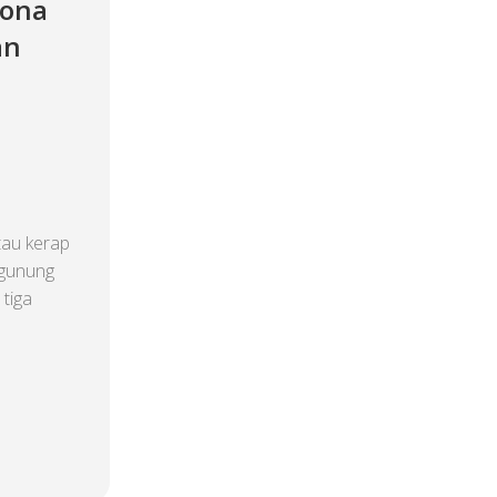
sona
an
au kerap
 gunung
 tiga