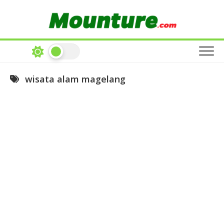
Skip
to
content
wisata alam magelang