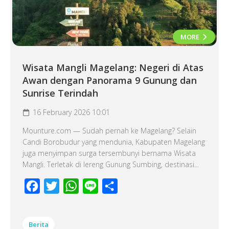
MORE
Wisata Mangli Magelang: Negeri di Atas
Awan dengan Panorama 9 Gunung dan
Sunrise Terindah
16 February 2026 10:01
Mounture.com — Sudah pernah ke Magelang? Selain
Candi Borobudur yang mendunia, Kabupaten Magelang
juga menyimpan surga tersembunyi bernama Wisata
Mangli. Terletak di lereng Gunung Sumbing, destinasi...
Facebook
Twitter
WhatsApp
Line
Share
Berita