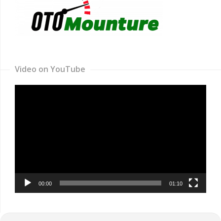
Video on YouTube
Video
Player
00:00
01:10