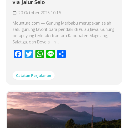
via Jalur Selo
20 October 2025 10:16
Mounture.com — Gunung Merbabu merupakan salah
satu gunung favorit para pendaki di Pulau Jawa. Gunung
berapi yang terletak di antara Kabupaten Magelang,
Salatiga, dan Boyolali ini...
Facebook
Twitter
WhatsApp
Line
Share
Catatan Perjalanan