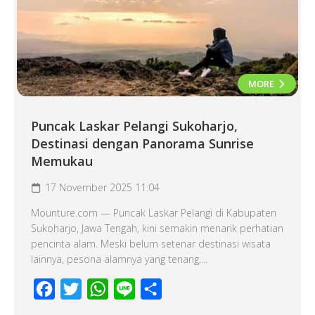
MORE
Puncak Laskar Pelangi Sukoharjo,
Destinasi dengan Panorama Sunrise
Memukau
17 November 2025 11:04
Mounture.com — Puncak Laskar Pelangi di Kabupaten
Sukoharjo, Jawa Tengah, kini semakin menarik perhatian
pencinta alam. Meski belum setenar destinasi wisata
lainnya, pesona alamnya yang tenang,...
Facebook
Twitter
WhatsApp
Line
Share