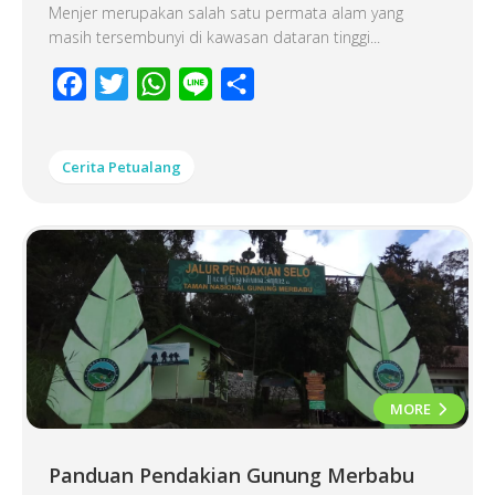
Menjer merupakan salah satu permata alam yang
masih tersembunyi di kawasan dataran tinggi...
Facebook
Twitter
WhatsApp
Line
Share
Cerita Petualang
MORE
Panduan Pendakian Gunung Merbabu