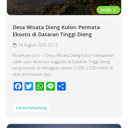
MORE
Desa Wisata Dieng Kulon: Permata
Eksotis di Dataran Tinggi Dieng
16 August 2025 07:12
Mounture.com — Desa Wisata Dieng Kulon merupakan
salah satu destinasi unggulan di Dataran Tinggi Dieng
yang berada di ketinggian sekitar 2.000–2.500 meter di
atas permukaan laut...
Facebook
Twitter
WhatsApp
Line
Share
Cerita Petualang