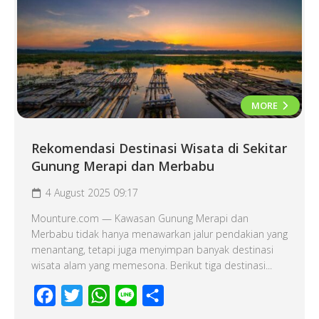
MORE
Rekomendasi Destinasi Wisata di Sekitar
Gunung Merapi dan Merbabu
4 August 2025 09:17
Mounture.com — Kawasan Gunung Merapi dan
Merbabu tidak hanya menawarkan jalur pendakian yang
menantang, tetapi juga menyimpan banyak destinasi
wisata alam yang memesona. Berikut tiga destinasi...
Facebook
Twitter
WhatsApp
Line
Share