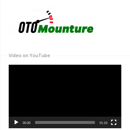
Video on YouTube
Video
Player
00:00
01:10