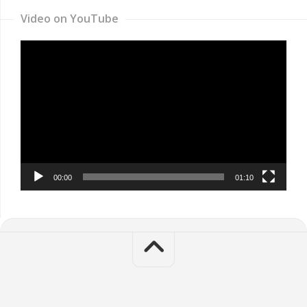
Video on YouTube
Video
Player
00:00
01:10