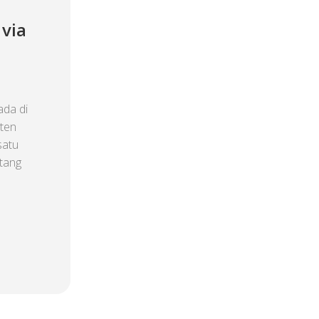
via
da di
ten
satu
tang