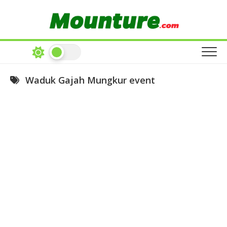
Skip
to
content
Waduk Gajah Mungkur event