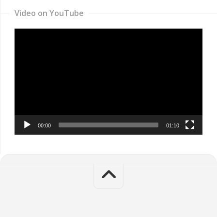
Video on YouTube
Video
Player
00:00
01:10