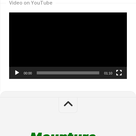
Video on YouTube
Video
Player
00:00
01:10