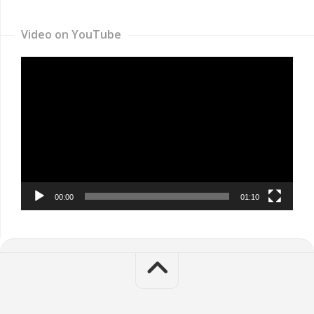
Video on YouTube
Video
Player
00:00
01:10