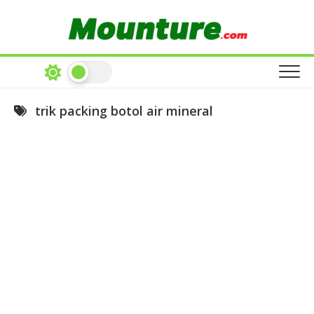
Skip
to
content
trik packing botol air mineral