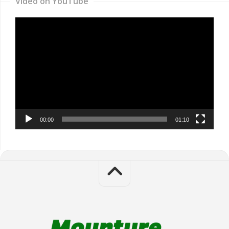
Video on YouTube
Video
Player
00:00
01:10