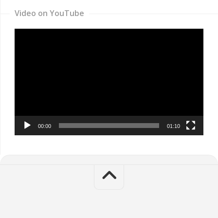
Video on YouTube
Video
Player
00:00
01:10