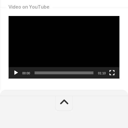
Video on YouTube
Video
Player
00:00
01:10