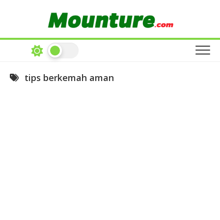
Skip
to
content
tips berkemah aman