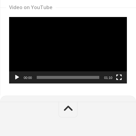
Video on YouTube
Video
Player
00:00
01:10