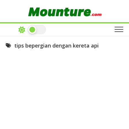
Skip
to
content
tips bepergian dengan kereta api