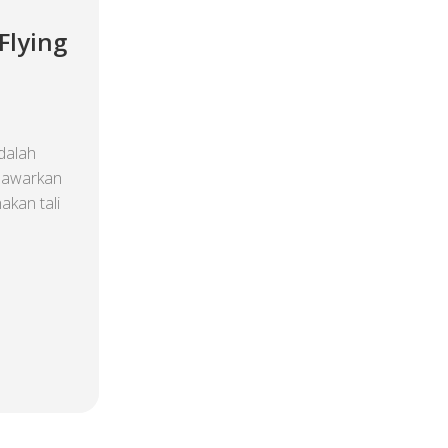
lying
dalah
enawarkan
akan tali