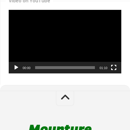
Video on YouTube
Video
Player
00:00
01:10