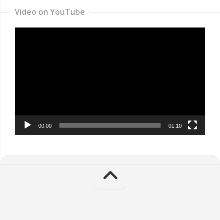
Video on YouTube
Video
Player
00:00
01:10