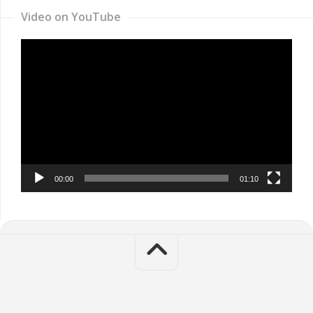
Video on YouTube
Video
Player
00:00
01:10