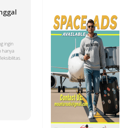
nggal
g ingin
n hanya
eksibilitas.