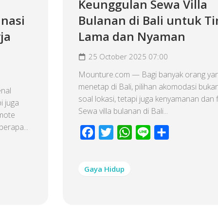
Keunggulan Sewa Villa
inasi
Bulanan di Bali untuk Ti
ja
Lama dan Nyaman
25 October 2025 07:00
Mounture.com — Bagi banyak orang yan
menetap di Bali, pilihan akomodasi buka
enal
soal lokasi, tetapi juga kenyamanan dan fl
i juga
Sewa villa bulanan di Bali...
mote
berapa...
Facebook
Twitter
WhatsApp
Line
Share
Gaya Hidup