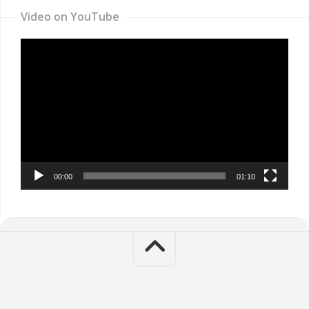
Video on YouTube
Video
Player
00:00
01:10