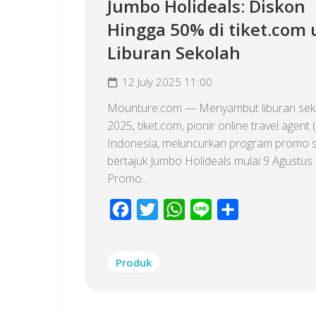
Jumbo Holideals: Diskon
Hingga 50% di tiket.com
Liburan Sekolah
12 July 2025 11:00
Mounture.com — Menyambut liburan sek
2025, tiket.com, pionir online travel agent 
Indonesia, meluncurkan program promo s
bertajuk Jumbo Holideals mulai 9 Agustus
Promo...
Facebook
Twitter
WhatsApp
Line
Share
Produk