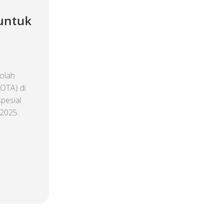
 untuk
olah
(OTA) di
pesial
 2025.