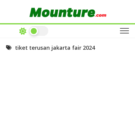
Skip
to
content
tiket terusan jakarta fair 2024