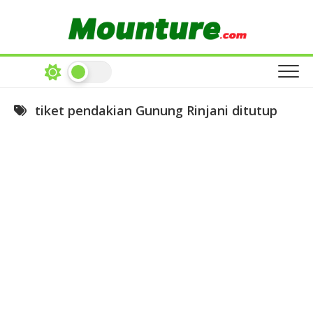
Skip
to
content
tiket pendakian Gunung Rinjani ditutup