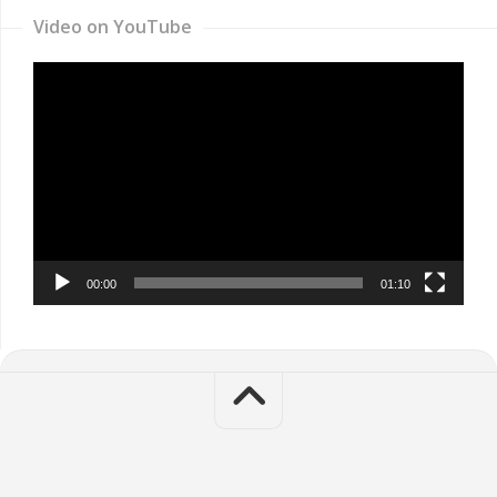
Video on YouTube
Video
Player
00:00
01:10