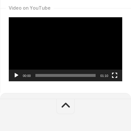
Video on YouTube
Video
Player
00:00
01:10