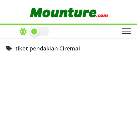
Skip
to
content
tiket pendakian Ciremai