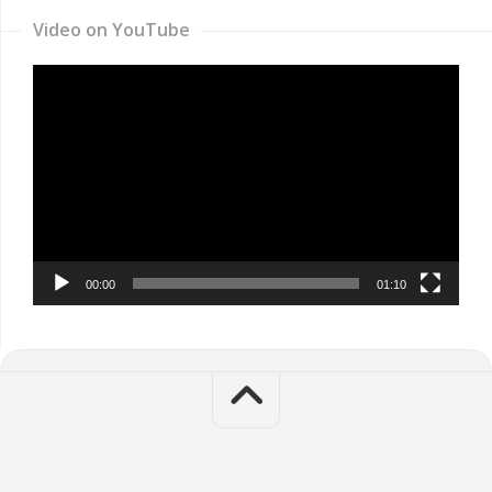
Video on YouTube
Video
Player
00:00
01:10