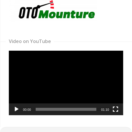
Video on YouTube
Video
Player
00:00
01:10