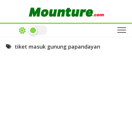
Skip
to
content
tiket masuk gunung papandayan