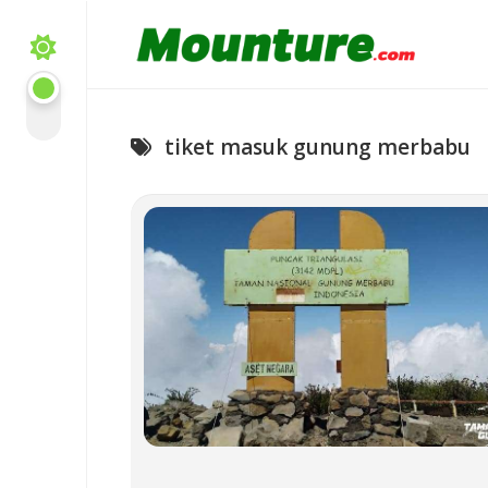
Skip
to
content
tiket masuk gunung merbabu