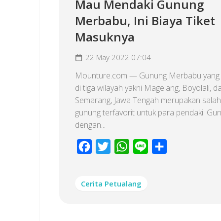
Mau Mendaki Gunung
Merbabu, Ini Biaya Tiket
Masuknya
22 May 2022 07:04
Mounture.com — Gunung Merbabu yang
di tiga wilayah yakni Magelang, Boyolali, d
Semarang, Jawa Tengah merupakan salah
gunung terfavorit untuk para pendaki. Gu
dengan...
Facebook
Twitter
WhatsApp
Line
Share
Cerita Petualang