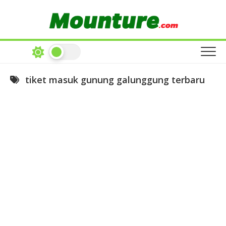
Skip
to
content
tiket masuk gunung galunggung terbaru