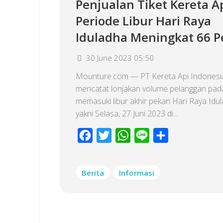
Penjualan Tiket Kereta A
Periode Libur Hari Raya
Iduladha Meningkat 66 P
30 June 2023 05:50
Mounture.com — PT Kereta Api Indonesia
mencatat lonjakan volume pelanggan pad
memasuki libur akhir pekan Hari Raya Idu
yakni Selasa, 27 Juni 2023 di...
Facebook
Twitter
WhatsApp
Line
Share
Berita
Informasi