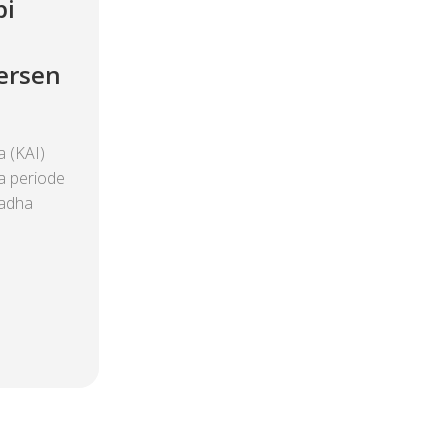
pi
ersen
 (KAI)
a periode
ladha