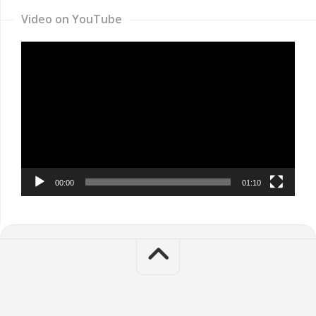
Video on YouTube
Video
Player
00:00
01:10