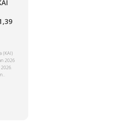
KAI
1,39
 (KAI)
an 2026
 2026.
...