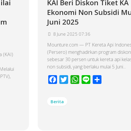
ilai
KAI Beri Diskon Tiket KA
Ekonomi Non Subsidi Mu
am
Juni 2025
8 June 2025 07:36
Mounture.com — PT Kereta Api Indones
(Persero) menghadirkan program diskon 
 (KAI)
sebesar 30 persen untuk kereta api kel
non subsidi, yang berlaku mulai 5 Juni...
Melalui
PTV),
Facebook
Twitter
WhatsApp
Line
Share
Berita