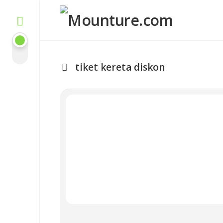
Skip
to
content
tiket kereta diskon