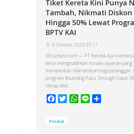
Tiket Kereta Kini Punya N
Tambah, Nikmati Diskon
Hingga 50% Lewat Progr
BPTV KAI
8 October 2025 07:17
Mounture.com — PT Kereta Api Indonesia
terus menghadirkan inovasi layanan yang
memberikan nilai tambah bagi pelanggan. 
program Boarding Pass Through Value (B
setiap tiket...
Facebook
Twitter
WhatsApp
Line
Share
Produk