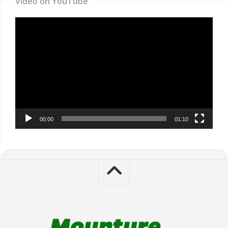
Video on YouTube
Video
Player
00:00
01:10