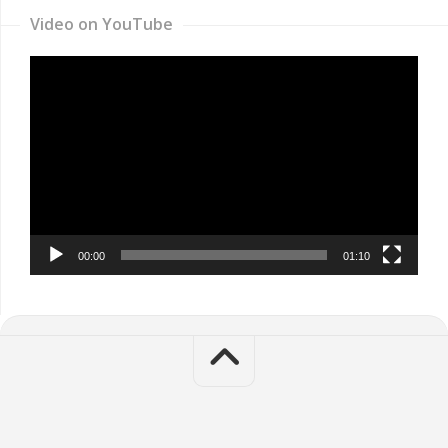
Video on YouTube
Video
Player
00:00
01:10