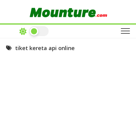
Skip
to
content
tiket kereta api online