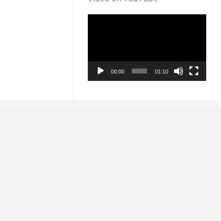
Video
Player
00:00
01:10