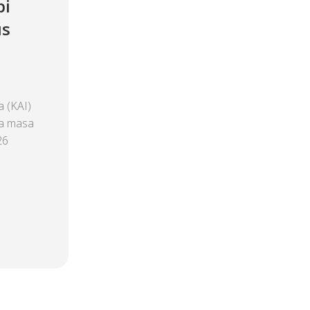
pi
us
 (KAI)
ma masa
26