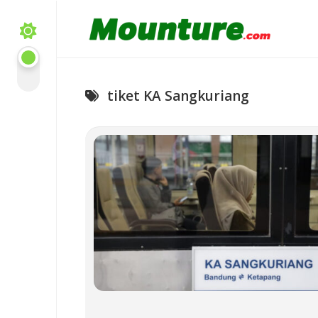
Skip
to
content
tiket KA Sangkuriang