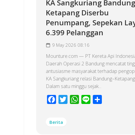
KA Sangkuriang Bandung
Ketapang Diserbu
Penumpang, Sepekan La
6.399 Pelanggan
9 May 2026 08:16
Mounture.com — PT Kereta Api Indonesia
Daerah Operasi 2 Bandung mencatat ting
antusiasme masyarakat terhadap pengop
KA Sangkuriang relasi Bandung–Ketapang
Dalam satu minggu sejak...
Facebook
Twitter
WhatsApp
Line
Share
Berita