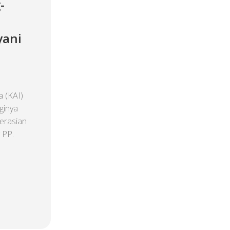
-
yani
 (KAI)
ginya
erasian
 PP.