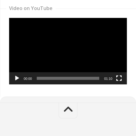
Video on YouTube
Video
Player
00:00
01:10