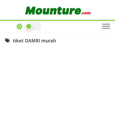
Skip
to
content
tiket DAMRI murah