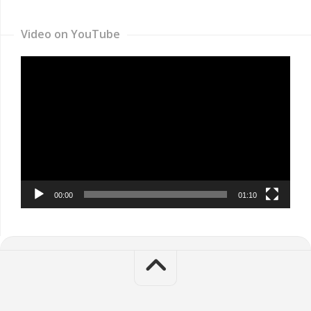
Video on YouTube
Video
Player
00:00
01:10