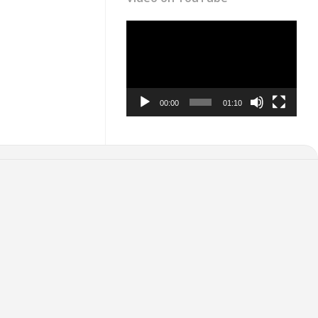
Video
Player
00:00
01:10