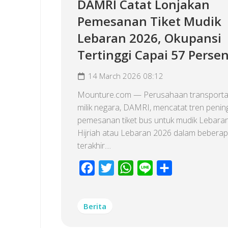
DAMRI Catat Lonjakan
Pemesanan Tiket Mudik
Lebaran 2026, Okupansi
Tertinggi Capai 57 Perse
14 March 2026 08:12
Mounture.com — Perusahaan transportas
milik negara, DAMRI, mencatat tren penin
pemesanan tiket bus untuk mudik Lebara
Hijriah atau Lebaran 2026 dalam beberap
terakhir....
Facebook
Twitter
WhatsApp
Line
Share
Berita