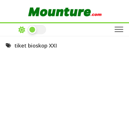
Skip
to
content
tiket bioskop XXI