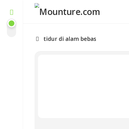
Skip
to
content
tidur di alam bebas