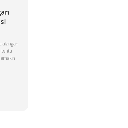
gan
s!
ualangan
 tentu
 semakin