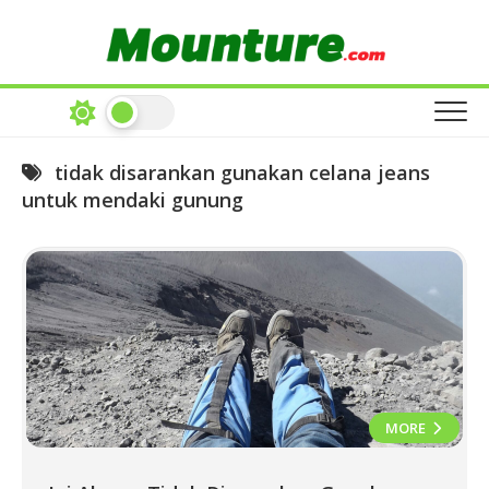
Skip
to
content
tidak disarankan gunakan celana jeans
untuk mendaki gunung
MORE