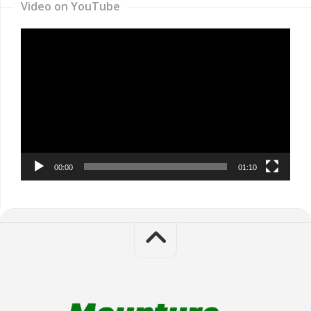
Video on YouTube
Video
Player
00:00
01:10