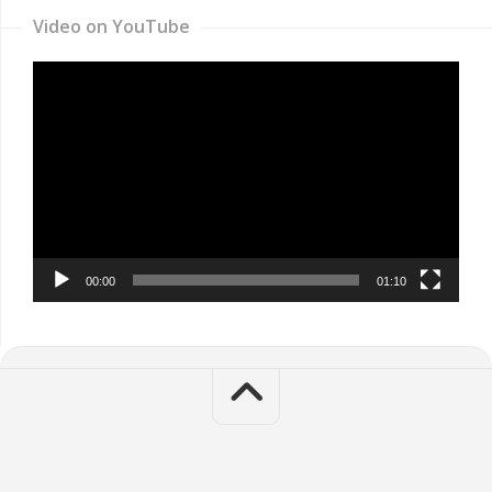
Video on YouTube
Video
Player
00:00
01:10