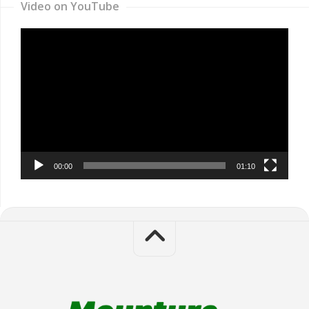
Video on YouTube
Video
Player
00:00
01:10