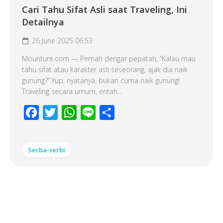
Cari Tahu Sifat Asli saat Traveling, Ini
Detailnya
26 June 2025 06:53
Mounture.com — Pernah dengar pepatah, “Kalau mau
tahu sifat atau karakter asli seseorang, ajak dia naik
gunung?”.Yup, nyatanya, bukan cuma naik gunung!
Traveling secara umum, entah...
Facebook
Twitter
WhatsApp
Line
Share
Serba-serbi