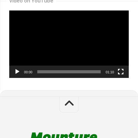
Video on YouTube
Video
Player
00:00
01:10