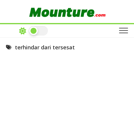
Skip
to
content
terhindar dari tersesat