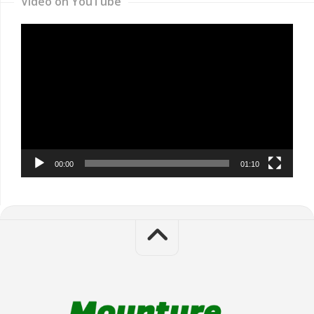
Video on YouTube
Video
Player
00:00
01:10