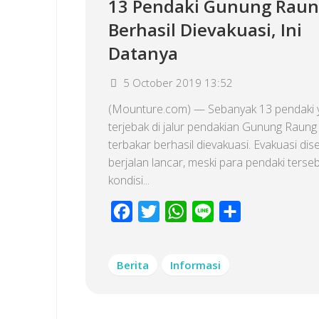
13 Pendaki Gunung Rau
Berhasil Dievakuasi, Ini
Datanya
5 October 2019 13:52
(Mounture.com) — Sebanyak 13 pendaki 
terjebak di jalur pendakian Gunung Raung
terbakar berhasil dievakuasi. Evakuasi dis
berjalan lancar, meski para pendaki terse
kondisi...
Facebook
Twitter
WhatsApp
Line
Share
Berita
Informasi