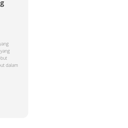
ng
yang
 yang
ebut
but dalam