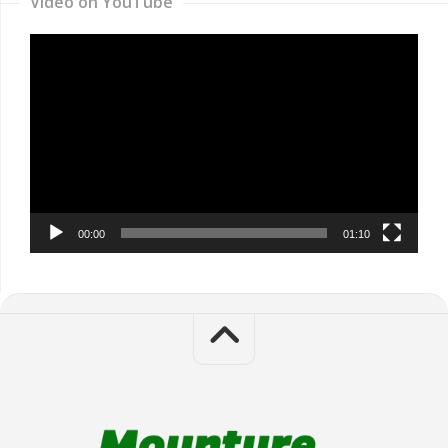
Video on YouTube
Video
Player
00:00
01:10