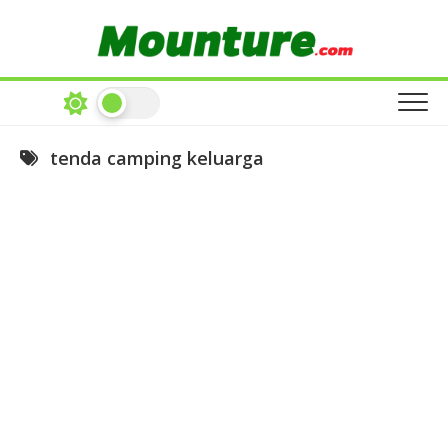
Skip
to
content
tenda camping keluarga