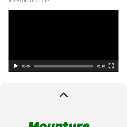
Video on YouTube
Video
Player
00:00
01:10