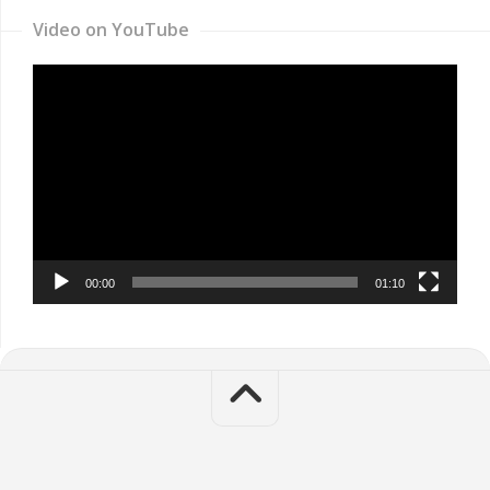
Video on YouTube
Video
Player
00:00
01:10