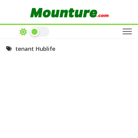
Skip
to
content
tenant Hublife