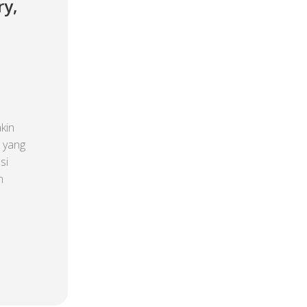
ry,
kin
a yang
si
n