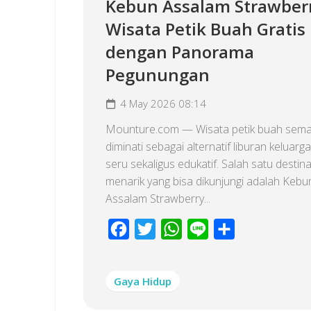
Kebun Assalam Strawber
Wisata Petik Buah Gratis
dengan Panorama
Pegunungan
4 May 2026 08:14
Mounture.com — Wisata petik buah sema
diminati sebagai alternatif liburan keluarg
seru sekaligus edukatif. Salah satu destina
menarik yang bisa dikunjungi adalah Kebu
Assalam Strawberry...
Facebook
Twitter
WhatsApp
Line
Share
Gaya Hidup